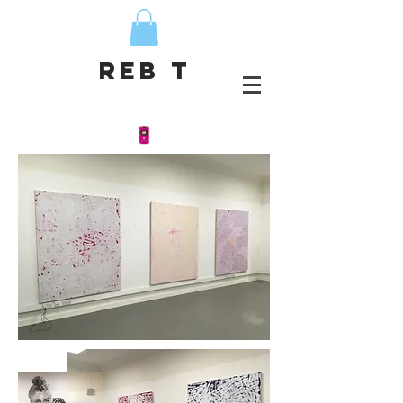
Reb T